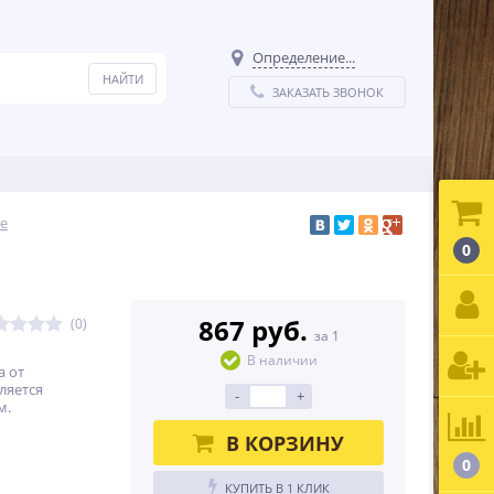
Определение...
ЗАКАЗАТЬ ЗВОНОК
е
0
867 руб.
(0)
за 1
В наличии
а от
ляется
-
+
м.
В КОРЗИНУ
0
КУПИТЬ В 1 КЛИК