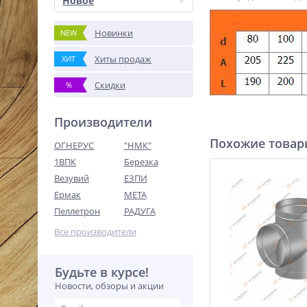
Новое
Новинки
NEW
Хиты продаж
ХИТ
Скидки
%
Производители
Похожие това
ОГНЕРУС
"НМК"
1ВПК
Березка
Везувий
ЕЗПИ
Ермак
МЕТА
Пеллетрон
РАДУГА
Все производители
Будьте в курсе!
Новости, обзоры и акции