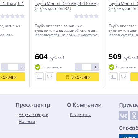
=110 мм, t=1
Труба Моно L=500 мм, d=110 мм,
Труба Моно L=
t=0,5 мм, нерж. 321
t=0,5 мм, нерж.
редназначен
Труба является основным
Труба является
элементом дымоходной системы.
элементом дым
 одного
Используется на прямых участках
Используется н
изонтального
для достижения требуемой
для достижени
высоты.
высоты.
604
509
руб.
за 1
руб.
за 
-
+
-
+
В наличии
В наличии
 КОРЗИНУ
В КОРЗИНУ
Пресс-центр
О Компании
Присо
Акции и скидки
Реквизиты
Новости
Спосо