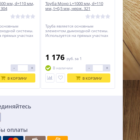
500 мм, d=110 мм,
Труба Моно L=1000 мм, d=110
 304
мм, t=0,5 мм, нерж. 321
 основным
Труба является основным
оходной системы.
элементом дымоходной системы.
а прямых участках
Используется на прямых участках
я требуемой
для достижения требуемой
высоты.
1 176
1
руб.
за 1
-
+
-
+
В наличии
В КОРЗИНУ
В КОРЗИНУ
единяйтесь
бы оплаты