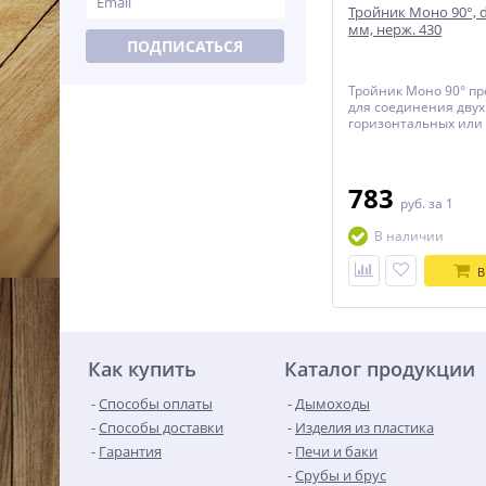
Тройник Моно 90°, d
мм, нерж. 430
ПОДПИСАТЬСЯ
Тройник Моно 90° п
для соединения двух
горизонтальных или
вертикального и гор
канала.
783
руб.
за 1
В наличии
В
Как купить
Каталог продукции
Способы оплаты
Дымоходы
Способы доставки
Изделия из пластика
Гарантия
Печи и баки
Срубы и брус