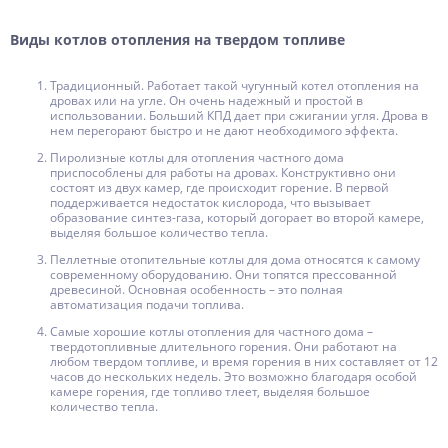
Виды котлов отопления на твердом топливе
Традиционный. Работает такой чугунный котел отопления на
дровах или на угле. Он очень надежный и простой в
использовании. Больший КПД дает при сжигании угля. Дрова в
нем перегорают быстро и не дают необходимого эффекта.
Пиролизные котлы для отопления частного дома
приспособлены для работы на дровах. Конструктивно они
состоят из двух камер, где происходит горение. В первой
поддерживается недостаток кислорода, что вызывает
образование синтез-газа, который догорает во второй камере,
выделяя большое количество тепла.
Пеллетные отопительные котлы для дома относятся к самому
современному оборудованию. Они топятся прессованной
древесиной. Основная особенность – это полная
автоматизация подачи топлива.
Самые хорошие котлы отопления для частного дома –
твердотопливные длительного горения. Они работают на
любом твердом топливе, и время горения в них составляет от 12
часов до нескольких недель. Это возможно благодаря особой
камере горения, где топливо тлеет, выделяя большое
количество тепла.