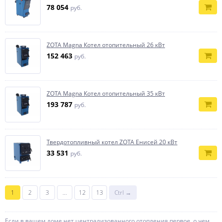
78 054
руб.
ZOTA Magna Котел отопительный 26 кВт
152 463
руб.
ZOTA Magna Котел отопительный 35 кВт
193 787
руб.
Твердотопливный котел ZOTA Енисей 20 кВт
33 531
руб.
1
2
3
...
12
13
Ctrl →
Если в вашем доме нет централизованного отопления первое, о чем