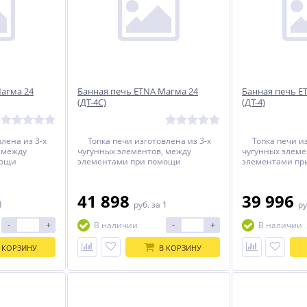
агма 24
Банная печь ETNA Магма 24
Банная печь E
(ДТ-4С)
(ДТ-4)
лена из 3-х
Топка печи изготовлена из 3-х
Топка печи изг
 между
чугунных элементов, между
чугунных элеме
мощи
элементами при помощи
элементами пр
тика
термостойкого герметика
термостойкого 
мостойкий
прокладывается термостойкий
прокладываетс
Топка печи
керамический шнур. Топка печи
керамический ш
41 898
39 996
ощи болтового
собирается при помощи болтового
собирается при
1
руб.
за 1
ру
тате этого
соединения. В результате этого
соединения. В р
рантию
печь имеет 100% гарантию
печь имеет 10
-
+
-
+
В наличии
В наличии
сплуатации.
безопасности при эксплуатации.
безопасности п
 КОРЗИНУ
В КОРЗИНУ