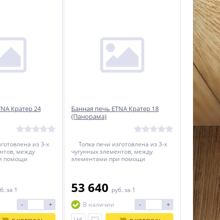
TNA Кратер 24
Банная печь ETNA Кратер 18
(Панорама)
отовлена из 3-х
Топка печи изготовлена из 3-х
нтов, между
чугунных элементов, между
и помощи
элементами при помощи
герметика
термостойкого герметика
я термостойкий
прокладывается термостойкий
нур. Топка печи
керамический шнур. Топка печи
53 640
 помощи болтового
собирается при помощи болтового
б.
за 1
руб.
за 1
езультате этого
соединения. В результате этого
0% гарантию
печь имеет 100% гарантию
-
+
-
+
В наличии
ри эксплуатации.
безопасности при эксплуатации.
На данной печи могут быть