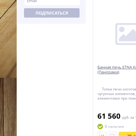
ПОДПИСАТЬСЯ
Банная печь ETNA К
(Панорама)
Топка печи изготов
чугунных элементов,
элементами при по
термостойкого герме
прокладывается тер
керамический шнур. 
61 560
собирается при пом
руб.
за 
соединения. В резуль
печь имеет 100% га
В наличии
безопасности при эк
На данной печи могу