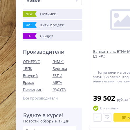
Новое
Новинки
NEW
Хиты продаж
ХИТ
Скидки
%
Производители
Банная печь ETNA М
(ДТ-4С)
ОГНЕРУС
"НМК"
1ВПК
Березка
Топка печи изготов
Везувий
ЕЗПИ
чугунных элементов,
элементами при по
Ермак
МЕТА
термостойкого герме
Пеллетрон
РАДУГА
прокладывается тер
керамический шнур. 
39 502
Все производители
собирается при пом
руб.
за 
соединения. В резуль
печь имеет 100% га
В наличии
безопасности при эк
Будьте в курсе!
В
Новости, обзоры и акции