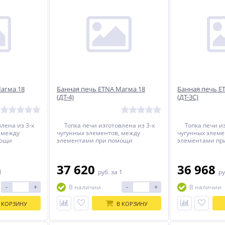
агма 18
Банная печь ETNA Магма 18
Банная печь E
(ДТ-4)
(ДТ-3С)
лена из 3-х
Топка печи изготовлена из 3-х
Топка печи изг
 между
чугунных элементов, между
чугунных элеме
мощи
элементами при помощи
элементами пр
тика
термостойкого герметика
термостойкого 
мостойкий
прокладывается термостойкий
прокладываетс
Топка печи
керамический шнур. Топка печи
керамический ш
37 620
36 968
ощи болтового
собирается при помощи болтового
собирается при
1
руб.
за 1
ру
тате этого
соединения. В результате этого
соединения. В р
рантию
печь имеет 100% гарантию
печь имеет 10
-
+
-
+
В наличии
В наличии
сплуатации.
безопасности при эксплуатации.
безопасности п
 КОРЗИНУ
В КОРЗИНУ