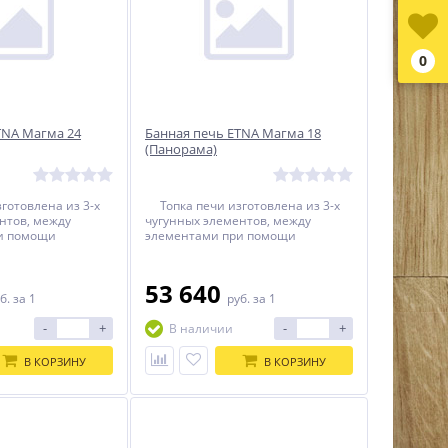
0
TNA Магма 24
Банная печь ETNA Магма 18
(Панорама)
отовлена из 3-х
Топка печи изготовлена из 3-х
нтов, между
чугунных элементов, между
и помощи
элементами при помощи
герметика
термостойкого герметика
я термостойкий
прокладывается термостойкий
нур. Топка печи
керамический шнур. Топка печи
53 640
 помощи болтового
собирается при помощи болтового
б.
за 1
руб.
за 1
езультате этого
соединения. В результате этого
0% гарантию
печь имеет 100% гарантию
-
+
-
+
В наличии
ри эксплуатации.
безопасности при эксплуатации.
В КОРЗИНУ
В КОРЗИНУ