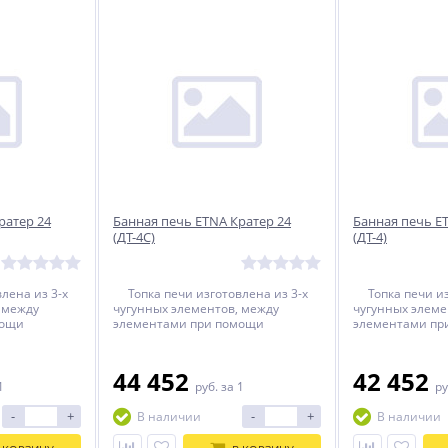
ратер 24
Банная печь ETNA Кратер 24
Банная печь E
(ДТ-4С)
(ДТ-4)
лена из 3-х
Топка печи изготовлена из 3-х
Топка печи изг
 между
чугунных элементов, между
чугунных элеме
мощи
элементами при помощи
элементами пр
тика
термостойкого герметика
термостойкого 
мостойкий
прокладывается термостойкий
прокладываетс
Топка печи
керамический шнур. Топка печи
керамический ш
44 452
42 452
ощи болтового
собирается при помощи болтового
собирается при
1
руб.
за 1
ру
тате этого
соединения. В результате этого
соединения. В р
рантию
печь имеет 100% гарантию
печь имеет 10
-
+
-
+
В наличии
В наличии
сплуатации.
безопасности при эксплуатации.
безопасности п
т быть