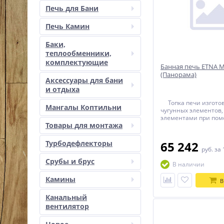
Печь для Бани
Печь Камин
Баки,
теплообменники,
комплектующие
Банная печь ETNA М
(Панорама)
Аксессуары для бани
и отдыха
Топка печи изготов
Мангалы Коптильни
чугунных элементов,
элементами при по
Товары для монтажа
термостойкого герме
прокладывается тер
керамический шнур. 
Турбодефлекторы
65 242
собирается при пом
руб.
за 
соединения. В резуль
Срубы и брус
печь имеет 100% га
В наличии
безопасности при эк
Камины
В
Канальный
вентилятор