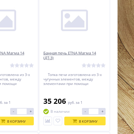
TNA Магма 14
Банная печь ETNA Магма 14
(ДТ-3)
отовлена из 3-х
Топка печи изготовлена из 3-х
нтов, между
чугунных элементов, между
и помощи
элементами при помощи
герметика
термостойкого герметика
я термостойкий
прокладывается термостойкий
нур. Топка печи
керамический шнур. Топка печи
35 206
 помощи болтового
собирается при помощи болтового
б.
за 1
руб.
за 1
езультате этого
соединения. В результате этого
0% гарантию
печь имеет 100% гарантию
-
+
-
+
В наличии
ри эксплуатации.
безопасности при эксплуатации.
В КОРЗИНУ
В КОРЗИНУ