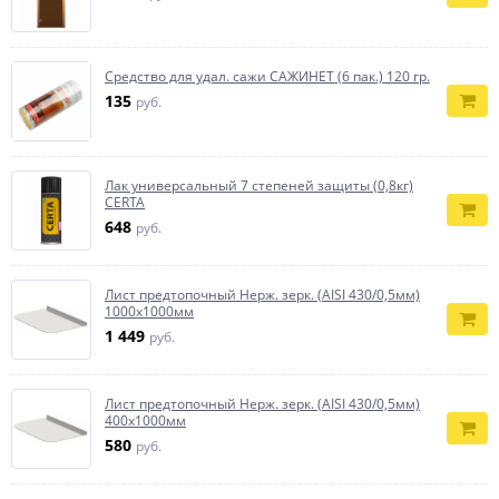
Средство для удал. сажи САЖИНЕТ (6 пак.) 120 гр.
135
руб.
Лак универсальный 7 степеней защиты (0,8кг)
CERTA
648
руб.
Лист предтопочный Нерж. зерк. (AISI 430/0,5мм)
1000х1000мм
1 449
руб.
Лист предтопочный Нерж. зерк. (AISI 430/0,5мм)
400х1000мм
580
руб.