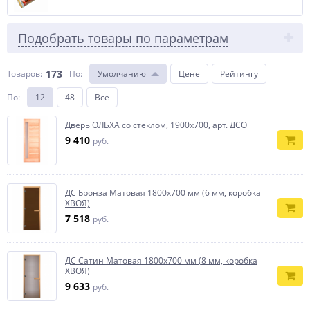
Подобрать товары по параметрам
173
Товаров:
По
:
Умолчанию
Цене
Рейтингу
По
:
12
48
Все
Дверь ОЛЬХА со стеклом, 1900х700, арт. ДСО
9 410
руб.
ДС Бронза Матовая 1800х700 мм (6 мм, коробка
ХВОЯ)
7 518
руб.
ДС Сатин Матовая 1800х700 мм (8 мм, коробка
ХВОЯ)
9 633
руб.