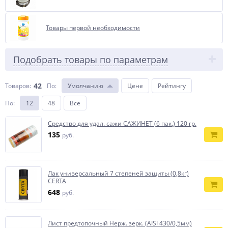
Товары первой необходимости
Подобрать товары по параметрам
42
Товаров:
По
:
Умолчанию
Цене
Рейтингу
По
:
12
48
Все
Средство для удал. сажи САЖИНЕТ (6 пак.) 120 гр.
135
руб.
Лак универсальный 7 степеней защиты (0,8кг)
CERTA
648
руб.
Лист предтопочный Нерж. зерк. (AISI 430/0,5мм)