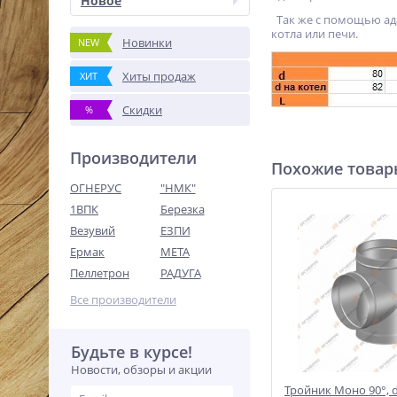
Новое
Так же с помощью ада
котла или печи.
Новинки
NEW
Хиты продаж
ХИТ
Скидки
%
Производители
Похожие това
ОГНЕРУС
"НМК"
1ВПК
Березка
Везувий
ЕЗПИ
Ермак
МЕТА
Пеллетрон
РАДУГА
Все производители
Будьте в курсе!
Новости, обзоры и акции
Тройник Моно 90°, 