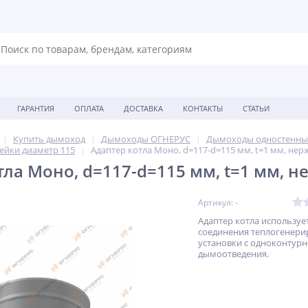
ГАРАНТИЯ
ОПЛАТА
ДОСТАВКА
КОНТАКТЫ
СТАТЬИ
Купить дымоход
Дымоходы ОГНЕРУС
Дымоходы одностенны
ейки диаметр 115
Адаптер котла Моно, d=117-d=115 мм, t=1 мм, нерж
ла Моно, d=117-d=115 мм, t=1 мм, н
Артикул: -
Адаптер котла использует
соединения теплогенер
установки с одноконтур
дымоотведения.