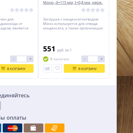
Моно, d=115 мм, t=0,8 мм, нерж.
321
чен для
Заглушка с конденсатоотводом
 дымохода от
Моно используется для отвода
адков, является
конденсата, а также организации
элементом.
инспекционного обслуживания
дымохода.
551
1
руб.
за 1
-
+
-
+
В наличии
В КОРЗИНУ
В КОРЗИНУ
единяйтесь
бы оплаты