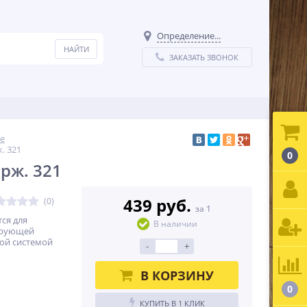
Определение...
ЗАКАЗАТЬ ЗВОНОК
е
. 321
0
ерж. 321
439 руб.
(0)
за 1
ся для
В наличии
ирующей
ной системой
-
+
В КОРЗИНУ
0
КУПИТЬ В 1 КЛИК