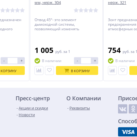
мм, нерж. 304
нерж. 321
редназначен
Отвод 45º- это элемент
Зонт предназна
дымоходной системы,
предохранения
 одного
позволяющий изменять
атмосферных ос
изонтального
направление дымовой трубы в
завершающим 
случаях, когда необходимо обойти
препятствие, или повернуть
дымоход в нужном направлении.
1 005
754
руб.
за 1
руб.
за 
Выполняется из цилиндрических
секторов, соединенных под
-
+
-
+
В наличии
В наличии
определенным углом.
 КОРЗИНУ
В КОРЗИНУ
Пресс-центр
О Компании
Присо
Акции и скидки
Реквизиты
Новости
Спосо