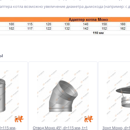
птера котла возможно увеличение диаметра дымохода (например: с ди
ры
d=115 мм,
Отвод Моно 45º, d=115 мм, t=1
Зонт Моно, d=1