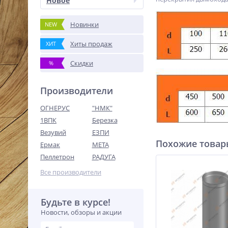
Новое
Новинки
NEW
Хиты продаж
ХИТ
Скидки
%
Производители
ОГНЕРУС
"НМК"
1ВПК
Березка
Везувий
ЕЗПИ
Похожие това
Ермак
МЕТА
Пеллетрон
РАДУГА
Все производители
Будьте в курсе!
Новости, обзоры и акции