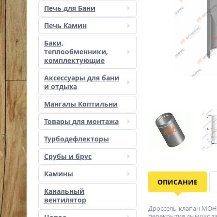
Печь для Бани
Печь Камин
Баки,
теплообменники,
комплектующие
Аксессуары для бани
и отдыха
Мангалы Коптильни
Товары для монтажа
Турбодефлекторы
Срубы и брус
Камины
ОПИСАНИЕ
Канальный
вентилятор
Дроссель-клапан МОНО
перекрытия дымохода 