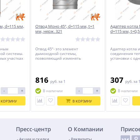
м, d=115 мм,
Отвод Моно 45º, d=115 мм, t=1
Адаптер котла 
мм, нерж. 321
d=115 мм, t=0,5
овным
Отвод 45º- это элемент
Адаптер котла 
ой системы.
дымоходной системы,
соединения те
мых участках
позволяющий изменять
установки с од
буемой
направление дымовой трубы в
системой дымо
случаях, когда необходимо обойти
препятствие, или повернуть
дымоход в нужном направлении.
816
307
руб.
за 1
руб.
за 
Выполняется из цилиндрических
секторов, соединенных под
-
+
-
+
В наличии
В наличии
определенным углом.
 КОРЗИНУ
В КОРЗИНУ
Пресс-центр
О Компании
Присо
Акции и скидки
Реквизиты