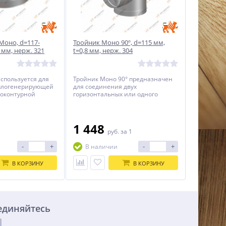
Моно, d=117-
Тройник Моно 90º, d=115 мм,
 мм, нерж. 321
t=0,8 мм, нерж. 304
используется для
Тройник Моно 90° предназначен
плогенерирующей
для соединения двух
ноконтурной
горизонтальных или одного
отведения.
вертикального и горизонтального
канала.
1 448
1
руб.
за 1
-
+
-
+
В наличии
В КОРЗИНУ
В КОРЗИНУ
единяйтесь