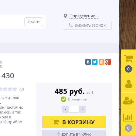
Определение...
ЗАКАЗАТЬ ЗВОНОК
е
30
0
 430
485 руб.
(0)
за 1
лужит для
В наличии
,
ли частично
-
+
онки, а так
хода в
В КОРЗИНУ
ьный прибор
0
КУПИТЬ В 1 КЛИК