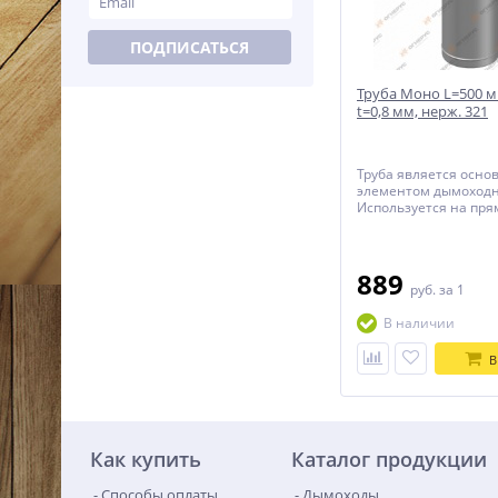
ПОДПИСАТЬСЯ
Труба Моно L=500 м
t=0,8 мм, нерж. 321
Труба является осн
элементом дымоходн
Используется на пря
для достижения тре
высоты.
889
руб.
за 1
В наличии
В
Как купить
Каталог продукции
Способы оплаты
Дымоходы