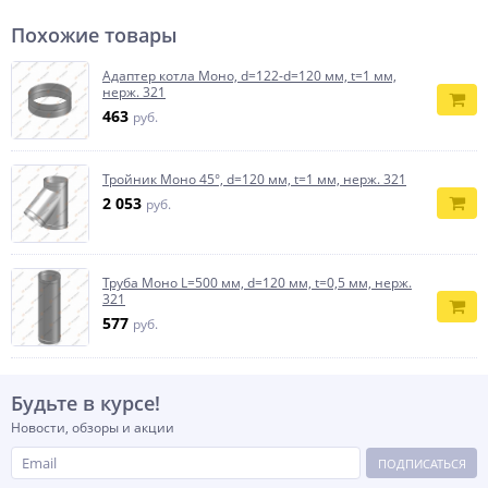
Похожие товары
Адаптер котла Моно, d=122-d=120 мм, t=1 мм,
нерж. 321
463
руб.
Тройник Моно 45°, d=120 мм, t=1 мм, нерж. 321
2 053
руб.
Труба Моно L=500 мм, d=120 мм, t=0,5 мм, нерж.
321
577
руб.
Будьте в курсе!
Новости, обзоры и акции
ПОДПИСАТЬСЯ