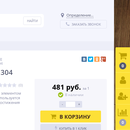
Определение...
ЗАКАЗАТЬ ЗВОНОК
е
04
0
 304
481 руб.
(0)
за 1
м элементом
В наличии
пользуется
достижения
-
+
В КОРЗИНУ
0
КУПИТЬ В 1 КЛИК