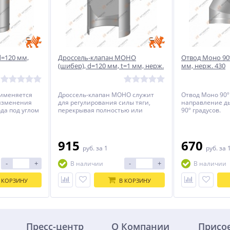
d=120 мм,
Дроссель-клапан МОНО
Отвод Моно 90º
(шибер), d=120 мм, t=1 мм, нерж.
мм, нерж. 430
304
рименяется
Дроссель-клапан МОНО служит
Отвод Моно 90º
изменения
для регулирования силы тяги,
направление д
да под углом
перекрывая полностью или
90º градусов.
частично дымоход с
помощью заслонки, а так же для
перекрытия дымохода в период,
когда отопительный прибор не
915
670
руб.
за 1
руб.
за 
используется.
-
+
-
+
В наличии
В наличии
 КОРЗИНУ
В КОРЗИНУ
Пресс-центр
О Компании
Присо