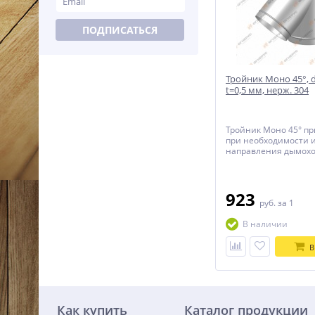
ПОДПИСАТЬСЯ
Тройник Моно 45°, 
t=0,5 мм, нерж. 304
Тройник Моно 45° п
при необходимости 
направления дымохо
45° градусов.
923
руб.
за 1
В наличии
В
Как купить
Каталог продукции