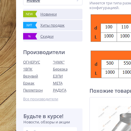
Новое
Имеется три типа разм
конфигурацией.
Новинки
NEW
Хиты продаж
ХИТ
Скидки
%
Производители
ОГНЕРУС
"НМК"
1ВПК
Березка
Везувий
ЕЗПИ
Ермак
МЕТА
Похожие това
Пеллетрон
РАДУГА
Все производители
Будьте в курсе!
Новости, обзоры и акции