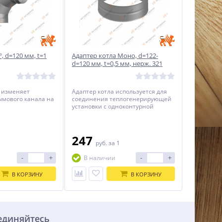
, d=120 мм, t=1
Адаптер котла Моно, d=122-
d=120 мм, t=0,5 мм, нерж. 321
 изменяет
Адаптер котла используется для
ымового канала на
соединения теплогенерирующей
установки с одноконтурной
системой дымоотведения.
247
1
руб.
за 1
-
+
-
+
В наличии
В КОРЗИНУ
В КОРЗИНУ
единяйтесь