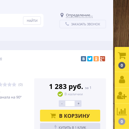
Определение...
ЗАКАЗАТЬ ЗВОНОК
е
0
1 283 руб.
(0)
за 1
т
В наличии
нала на 90º
-
+
В КОРЗИНУ
0
КУПИТЬ В 1 КЛИК