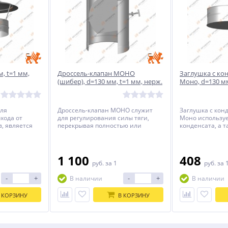
, t=1 мм,
Дроссель-клапан МОНО
Заглушка с ко
(шибер), d=130 мм, t=1 мм, нерж.
Моно, d=130 мм
304
304
для
Дроссель-клапан МОНО служит
Заглушка с кон
хода от
для регулирования силы тяги,
Моно используе
, является
перекрывая полностью или
конденсата, а 
нтом.
частично дымоход с
инспекционног
помощью заслонки, а так же для
дымохода.
перекрытия дымохода в период,
когда отопительный прибор не
1 100
408
руб.
за 1
руб.
за 
используется.
-
+
-
+
В наличии
В наличии
 КОРЗИНУ
В КОРЗИНУ