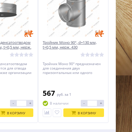
нденсатоотводом
Тройник Моно 90°, d=130 мм,
, t=0,5 мм, нерж.
t=0,5 мм, нерж. 430
денсатоотводом
Тройник Моно 90° предназначен
тся для отвода
для соединения двух
также организации
горизонтальных или одного
о обслуживания
вертикального и горизонтального
канала.
567
1
руб.
за 1
-
+
-
+
В наличии
В КОРЗИНУ
В КОРЗИНУ