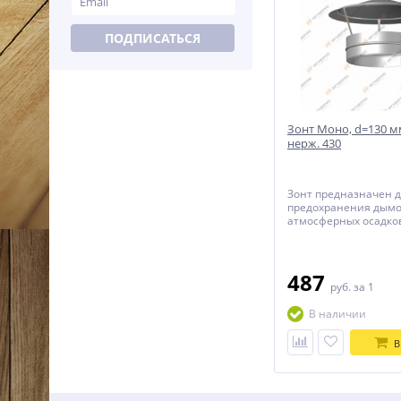
ПОДПИСАТЬСЯ
Зонт Моно, d=130 мм
нерж. 430
Зонт предназначен 
предохранения дымо
атмосферных осадков
завершающим элеме
487
руб.
за 1
В наличии
В