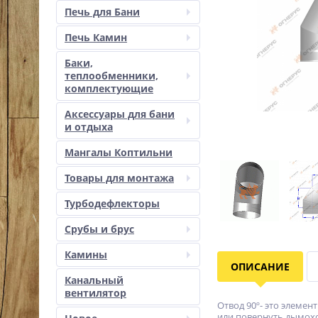
Печь для Бани
Печь Камин
Баки,
теплообменники,
комплектующие
Аксессуары для бани
и отдыха
Мангалы Коптильни
Товары для монтажа
Турбодефлекторы
Срубы и брус
Камины
ОПИСАНИЕ
Канальный
вентилятор
Отвод 90º- это элеме
или повернуть дымохо