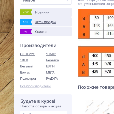
Новое
для уменьшения сопро
Новинки
NEW
Хиты продаж
ХИТ
Скидки
%
Производители
ОГНЕРУС
"НМК"
1ВПК
Березка
Везувий
ЕЗПИ
Ермак
МЕТА
Пеллетрон
РАДУГА
Все производители
Похожие това
Будьте в курсе!
Новости, обзоры и акции