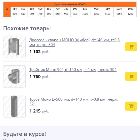
Похожие товары
Дроссель-клапан МОНО (шибер), d=140 мм, t=0,8
мм, нерж. 304
1 102
руб.
Тройник Моно 90°, d=140 мм, t=1 мм, нерж. 304
1 760
руб.
Труба Моно L=500 мм, d=140 мм, t=0,8 мм, нерж.
321
1 215
руб.
Будьте в курсе!