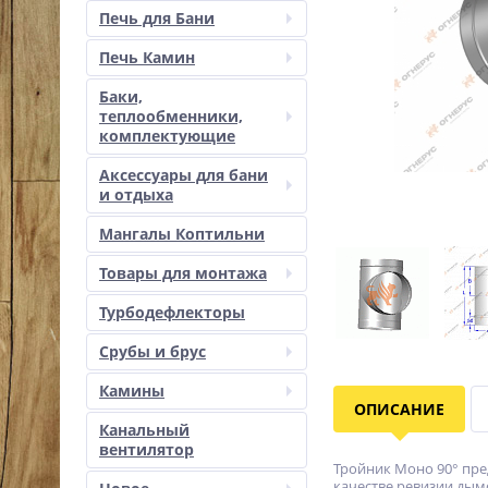
Печь для Бани
Печь Камин
Баки,
теплообменники,
комплектующие
Аксессуары для бани
и отдыха
Мангалы Коптильни
Товары для монтажа
Турбодефлекторы
Срубы и брус
Камины
ОПИСАНИЕ
Канальный
вентилятор
Тройник Моно 90° пре
качестве ревизии дым