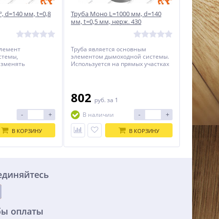
, d=140 мм, t=0,8
Труба Моно L=1000 мм, d=140
мм, t=0,5 мм, нерж. 430
элемент
Труба является основным
стемы,
элементом дымоходной системы.
зменять
Используется на прямых участках
ымовой трубы в
для достижения требуемой
 необходимо обойти
высоты.
ли повернуть
ном направлении.
802
1
руб.
за 1
з цилиндрических
иненных под
-
+
-
+
В наличии
углом.
В КОРЗИНУ
В КОРЗИНУ
единяйтесь
бы оплаты