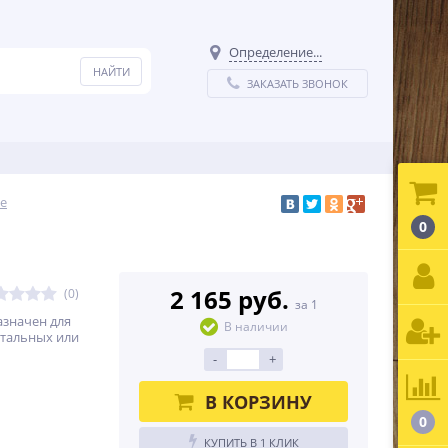
Определение...
ЗАКАЗАТЬ ЗВОНОК
е
0
2 165 руб.
(0)
за 1
азначен для
В наличии
нтальных или
-
+
.
В КОРЗИНУ
0
КУПИТЬ В 1 КЛИК