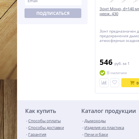
Зонт Моно, d=140 мм
ПОДПИСАТЬСЯ
нерж. 430
Зонт предназначен 
предохранения дымо
атмосферных осадков
завершающим элеме
546
руб.
за 1
В наличии
В
Как купить
Каталог продукции
Способы оплаты
Дымоходы
Способы доставки
Изделия из пластика
Гарантия
Печи и баки