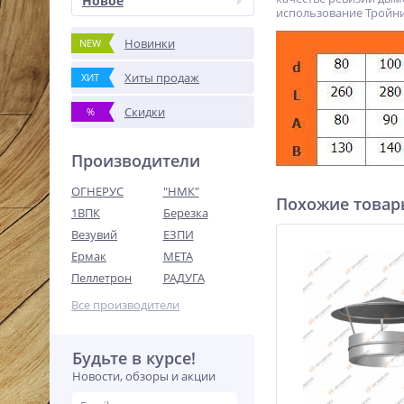
Новое
использование Тройни
Новинки
NEW
Хиты продаж
ХИТ
Скидки
%
Производители
ОГНЕРУС
"НМК"
Похожие това
1ВПК
Березка
Везувий
ЕЗПИ
Ермак
МЕТА
Пеллетрон
РАДУГА
Все производители
Будьте в курсе!
Новости, обзоры и акции