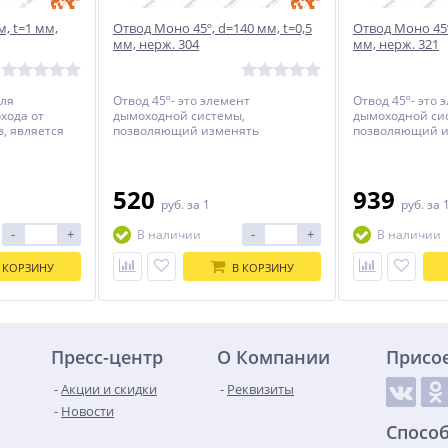
, t=1 мм,
Отвод Моно 45º, d=140 мм, t=0,5
Отвод Моно 45º
мм, нерж. 304
мм, нерж. 321
для
Отвод 45º- это элемент
Отвод 45º- это 
хода от
дымоходной системы,
дымоходной си
, является
позволяющий изменять
позволяющий и
нтом.
направление дымовой трубы в
направление д
случаях, когда необходимо обойти
случаях, когда
препятствие, или повернуть
препятствие, и
дымоход в нужном направлении.
дымоход в нуж
520
939
руб.
за 1
руб.
за 
Выполняется из цилиндрических
Выполняется и
секторов, соединенных под
секторов, соед
-
+
-
+
В наличии
В наличии
определенным углом.
определенным 
 КОРЗИНУ
В КОРЗИНУ
Пресс-центр
О Компании
Присо
Акции и скидки
Реквизиты
Новости
Спосо