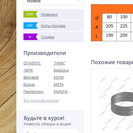
Новое
Новинки
NEW
Хиты продаж
ХИТ
Скидки
%
Производители
Похожие това
ОГНЕРУС
"НМК"
1ВПК
Березка
Везувий
ЕЗПИ
Ермак
МЕТА
Пеллетрон
РАДУГА
Все производители
Будьте в курсе!
Новости, обзоры и акции