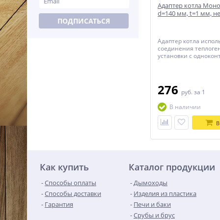
Адаптер котла Моно
d=140 мм, t=1 мм, н
ПОДПИСАТЬСЯ
Адаптер котла испол
соединения теплог
установки с однокон
системой дымоотвед
276
руб.
за 1
В наличии
В
Как купить
Каталог продукции
Способы оплаты
Дымоходы
Способы доставки
Изделия из пластика
Гарантия
Печи и баки
Срубы и брус