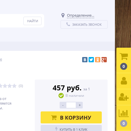
Определение...
ЗАКАЗАТЬ ЗВОНОК
е
0
457 руб.
(0)
за 1
В наличии
а от
ляется
-
+
м.
В КОРЗИНУ
0
КУПИТЬ В 1 КЛИК