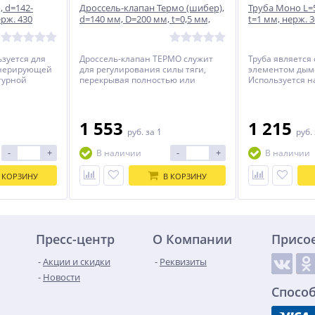
, d=142-
Дроссель-клапан Термо (шибер),
Труба Моно L=
ерж. 430
d=140 мм, D=200 мм, t=0,5 мм,
t=1 мм, нерж. 
нерж. 304/430
ьзуется для
Дроссель-клапан ТЕРМО служит
Труба является
енерирующей
для регулирования силы тяги,
элементом дым
турной
перекрывая полностью или
Используется н
ения.
частично дымоход с помощью
для достижени
заслонки, а так же для перекрытия
высоты.
дымохода в период, когда
отопительный прибор не
1 553
1 215
руб.
за 1
руб.
используется.
-
+
-
+
В наличии
В наличии
 КОРЗИНУ
В КОРЗИНУ
Пресс-центр
О Компании
Присо
Акции и скидки
Реквизиты
Новости
Спосо