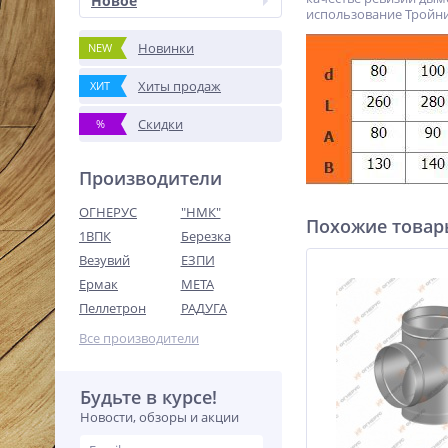
Новое
использование Тройни
Новинки
NEW
Хиты продаж
ХИТ
Скидки
%
Производители
ОГНЕРУС
"НМК"
Похожие това
1ВПК
Березка
Везувий
ЕЗПИ
Ермак
МЕТА
Пеллетрон
РАДУГА
Все производители
Будьте в курсе!
Новости, обзоры и акции