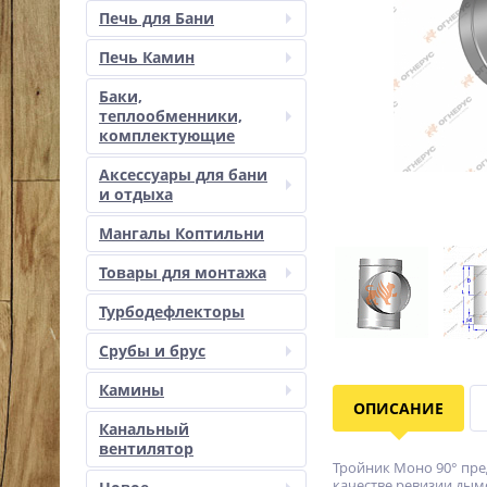
Печь для Бани
Печь Камин
Баки,
теплообменники,
комплектующие
Аксессуары для бани
и отдыха
Мангалы Коптильни
Товары для монтажа
Турбодефлекторы
Срубы и брус
Камины
ОПИСАНИЕ
Канальный
вентилятор
Тройник Моно 90° пре
качестве ревизии дым