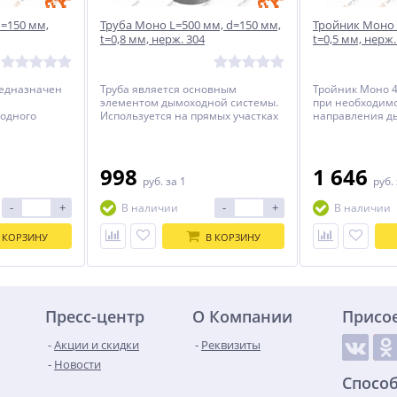
d=150 мм,
Труба Моно L=500 мм, d=150 мм,
Тройник Моно 4
t=0,8 мм, нерж. 304
t=0,5 мм, нерж.
редназначен
Труба является основным
Тройник Моно 4
элементом дымоходной системы.
при необходим
 одного
Используется на прямых участках
направления ды
изонтального
для достижения требуемой
45° градусов.
высоты.
998
1 646
руб.
за 1
руб.
-
+
-
+
В наличии
В наличии
 КОРЗИНУ
В КОРЗИНУ
Пресс-центр
О Компании
Присо
Акции и скидки
Реквизиты
Новости
Спосо