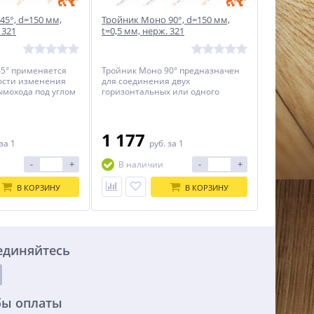
5°, d=150 мм,
Тройник Моно 90°, d=150 мм,
 321
t=0,5 мм, нерж. 321
5° применяется
Тройник Моно 90° предназначен
ости изменения
для соединения двух
мохода под углом
горизонтальных или одного
вертикального и горизонтального
канала.
1 177
за 1
руб.
за 1
-
+
-
+
В наличии
В КОРЗИНУ
В КОРЗИНУ
единяйтесь
бы оплаты