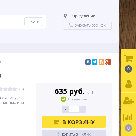
Определение...
ЗАКАЗАТЬ ЗВОНОК
е
0
0
635 руб.
(0)
за 1
азначен для
В наличии
нтальных или
-
+
.
В КОРЗИНУ
0
КУПИТЬ В 1 КЛИК