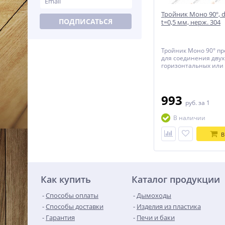
Тройник Моно 90º, 
ПОДПИСАТЬСЯ
t=0,5 мм, нерж. 304
Тройник Моно 90° п
для соединения двух
горизонтальных или
вертикального и гор
канала.
993
руб.
за 1
В наличии
В
Как купить
Каталог продукции
Способы оплаты
Дымоходы
Способы доставки
Изделия из пластика
Гарантия
Печи и баки