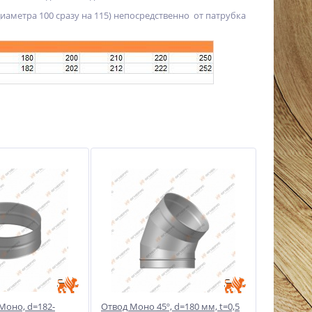
аметра 100 сразу на 115) непосредственно от патрубка
Моно, d=182-
Отвод Моно 45º, d=180 мм, t=0,5