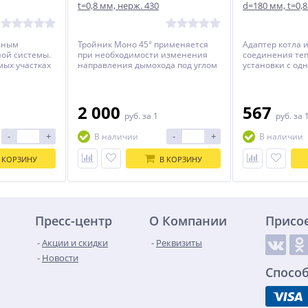
t=0,8 мм, нерж. 430
d=180 мм, t=0,8
овным
Тройник Моно 45° применяется
Адаптер котла 
ой системы.
при необходимости изменения
соединения те
мых участках
направления дымохода под углом
установки с од
буемой
45° градусов.
системой дымо
2 000
567
руб.
за 1
руб.
за 
-
+
-
+
В наличии
В наличии
 КОРЗИНУ
В КОРЗИНУ
Пресс-центр
О Компании
Присо
Акции и скидки
Реквизиты
Новости
Спосо