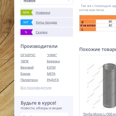
Новое
Так же с помощью ада
котла или печи.
Новинки
NEW
Хиты продаж
ХИТ
Скидки
%
Производители
Похожие това
ОГНЕРУС
"НМК"
1ВПК
Березка
Везувий
ЕЗПИ
Ермак
МЕТА
Пеллетрон
РАДУГА
Все производители
Будьте в курсе!
Новости, обзоры и акции
Труба Моно L=500 м