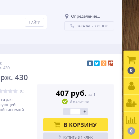
Определение...
ЗАКАЗАТЬ ЗВОНОК
е
. 430
0
ерж. 430
407 руб.
(0)
за 1
ся для
В наличии
ирующей
ной системой
-
+
В КОРЗИНУ
0
КУПИТЬ В 1 КЛИК