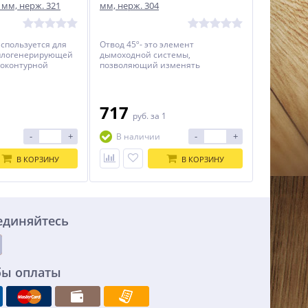
 мм, нерж. 321
мм, нерж. 304
используется для
Отвод 45º- это элемент
плогенерирующей
дымоходной системы,
ноконтурной
позволяющий изменять
отведения.
направление дымовой трубы в
случаях, когда необходимо обойти
препятствие, или повернуть
дымоход в нужном направлении.
717
1
руб.
за 1
Выполняется из цилиндрических
секторов, соединенных под
-
+
-
+
В наличии
определенным углом.
В КОРЗИНУ
В КОРЗИНУ
единяйтесь
бы оплаты