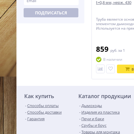
t=0,8 мм, нерж. 430
ПОДПИСАТЬСЯ
Труба является осн
элементом дымоходн
Используется на пря
для достижения тре
высоты.
859
руб.
за 1
В наличии
В
Как купить
Каталог продукции
Способы оплаты
Дымоходы
Способы доставки
Изделия из пластика
Гарантия
Печи и баки
Срубы и брус
Товары для монтажа