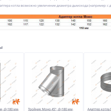
птера котла возможно увеличение диаметра дымохода (например: с ди
ры
м, d=180 мм,
Тройник Моно 45°, d=180 мм,
Адаптер котла 