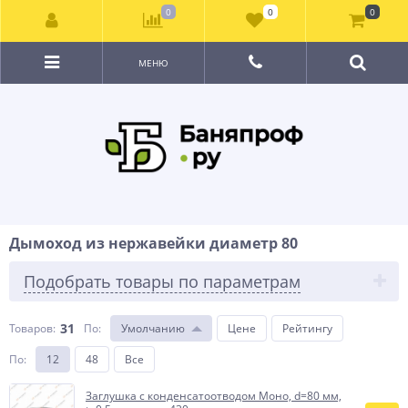
0
0
0
МЕНЮ
Дымоход из нержавейки диаметр 80
Подобрать товары по параметрам
31
Товаров:
По
:
Умолчанию
Цене
Рейтингу
По
:
12
48
Все
Заглушка с конденсатоотводом Моно, d=80 мм,