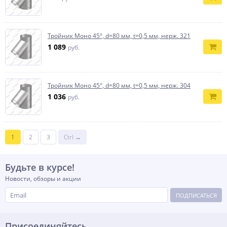
Тройник Моно 45°, d=80 мм, t=0,5 мм, нерж. 321
1 089
руб.
Тройник Моно 45°, d=80 мм, t=0,5 мм, нерж. 304
1 036
руб.
1
2
3
Ctrl →
Будьте в курсе!
Новости, обзоры и акции
ПОДПИСАТЬСЯ
Присоединяйтесь