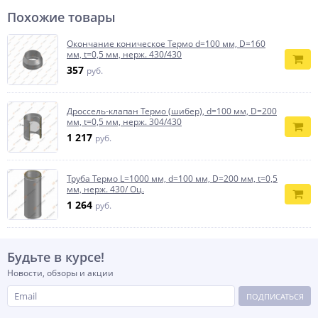
Похожие товары
Окончание коническое Термо d=100 мм, D=160
мм, t=0,5 мм, нерж. 430/430
357
руб.
Дроссель-клапан Термо (шибер), d=100 мм, D=200
мм, t=0,5 мм, нерж. 304/430
1 217
руб.
Труба Термо L=1000 мм, d=100 мм, D=200 мм, t=0,5
мм, нерж. 430/ Оц.
1 264
руб.
Будьте в курсе!
Новости, обзоры и акции
ПОДПИСАТЬСЯ