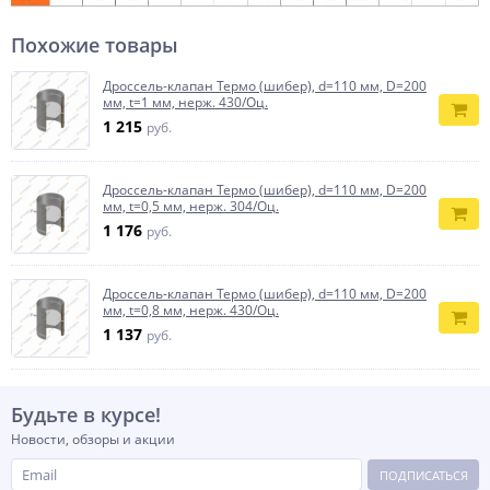
Похожие товары
Дроссель-клапан Термо (шибер), d=110 мм, D=200
мм, t=1 мм, нерж. 430/Оц.
1 215
руб.
Дроссель-клапан Термо (шибер), d=110 мм, D=200
мм, t=0,5 мм, нерж. 304/Оц.
1 176
руб.
Дроссель-клапан Термо (шибер), d=110 мм, D=200
мм, t=0,8 мм, нерж. 430/Оц.
1 137
руб.
Будьте в курсе!
Новости, обзоры и акции
ПОДПИСАТЬСЯ