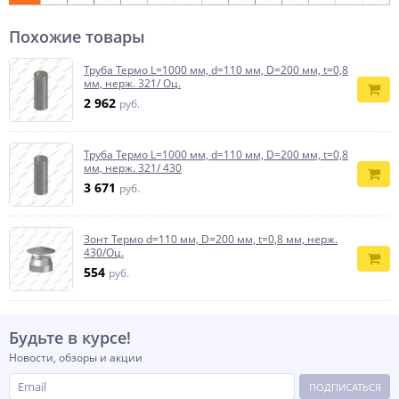
Похожие товары
Труба Термо L=1000 мм, d=110 мм, D=200 мм, t=0,8
мм, нерж. 321/ Оц.
2 962
руб.
Труба Термо L=1000 мм, d=110 мм, D=200 мм, t=0,8
мм, нерж. 321/ 430
3 671
руб.
Зонт Термо d=110 мм, D=200 мм, t=0,8 мм, нерж.
430/Оц.
554
руб.
Будьте в курсе!
Новости, обзоры и акции
ПОДПИСАТЬСЯ