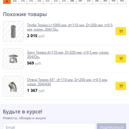
Похожие товары
Труба Термо L=1000 мм, d=110 мм, D=200 мм, t=0,5
мм, нерж. 304/ Оц.
2 015
руб.
Зонт Термо d=110 мм, D=200 мм, t=0,5 мм, нерж.
304/Оц.
569
руб.
Отвод Термо 45º, d=110 мм, D=200 мм, t=0,5 мм,
нерж. 304/430
1 367
руб.
Будьте в курсе!
Новости, обзоры и акции
ПОДПИСАТЬСЯ