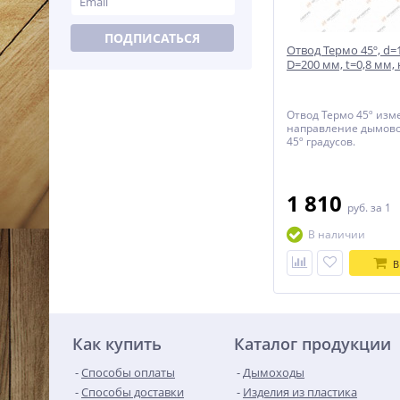
ПОДПИСАТЬСЯ
Отвод Термо 45º, d=
D=200 мм, t=0,8 мм,
321/430
Отвод Термо 45º изм
направление дымово
45º градусов.
1 810
руб.
за 1
В наличии
В
Как купить
Каталог продукции
Способы оплаты
Дымоходы
Способы доставки
Изделия из пластика