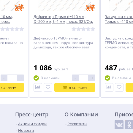
110 мм,
Дефлектор Термо d=110 мм,
Заглушка с ко
 нерж.
D=200 мм, t=1 мм, нерж. 321/Оц.
Термо d=110 мм
мм, нерж. 304/
еняет
Дефлектор ТЕРМО является
Заглушка с кон
го канала на
завершением наружного контура
ТЕРМО использу
дымохода, так же обеспечивает
конденсата, а 
защиту дымового канала от
инспекционног
атмосферных осадков и порывов
дымохода.
ветра.
1 086
487
руб.
за 1
руб.
за 
-
+
-
+
В наличии
В наличии
 КОРЗИНУ
В КОРЗИНУ
Пресс-центр
О Компании
Присо
Акции и скидки
Реквизиты
Новости