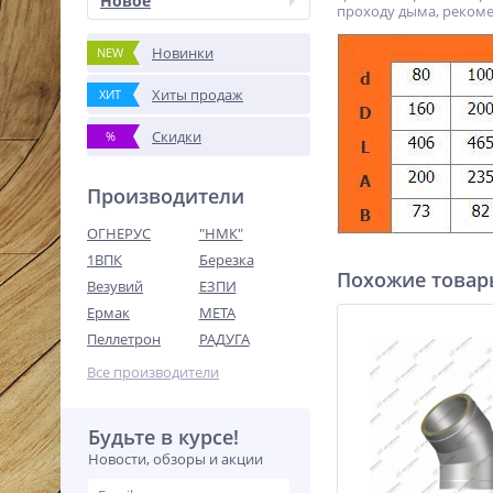
Новое
проходу дыма, рекоме
Новинки
NEW
Хиты продаж
ХИТ
Скидки
%
Производители
ОГНЕРУС
"НМК"
1ВПК
Березка
Похожие това
Везувий
ЕЗПИ
Ермак
МЕТА
Пеллетрон
РАДУГА
Все производители
Будьте в курсе!
Новости, обзоры и акции