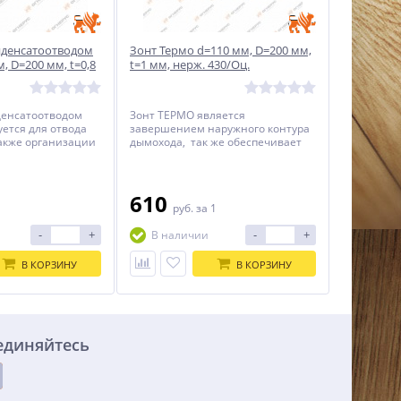
нденсатоотводом
Зонт Термо d=110 мм, D=200 мм,
, D=200 мм, t=0,8
t=1 мм, нерж. 430/Оц.
Оц.
денсатоотводом
Зонт ТЕРМО является
ется для отвода
завершением наружного контура
также организации
дымохода, так же обеспечивает
о обслуживания
защиту дымового канала от
атмосферных осадков.
610
1
руб.
за 1
-
+
-
+
В наличии
В КОРЗИНУ
В КОРЗИНУ
единяйтесь