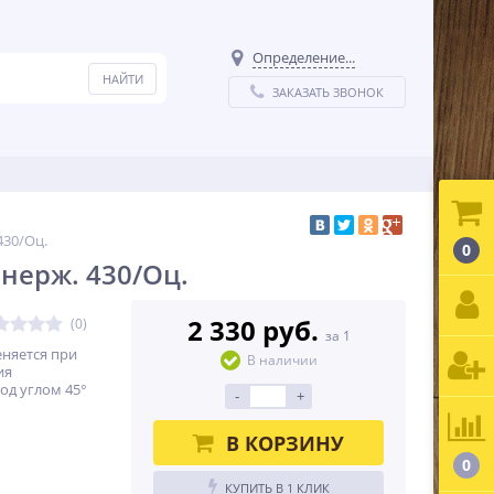
Определение...
ЗАКАЗАТЬ ЗВОНОК
430/Оц.
0
 нерж. 430/Оц.
2 330 руб.
(0)
за 1
еняется при
В наличии
ия
од углом 45°
-
+
В КОРЗИНУ
0
КУПИТЬ В 1 КЛИК