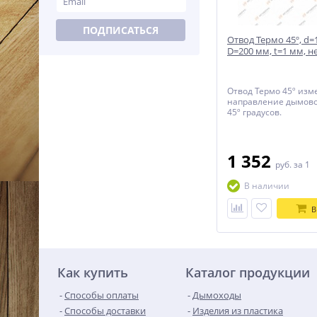
ПОДПИСАТЬСЯ
Отвод Термо 45º, d=
D=200 мм, t=1 мм, н
Отвод Термо 45º изм
направление дымово
45º градусов.
1 352
руб.
за 1
В наличии
В
Как купить
Каталог продукции
Способы оплаты
Дымоходы
Способы доставки
Изделия из пластика