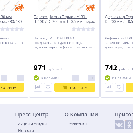
130 мм,
Переход Моно-Термо d=130 -
Дефлектор Тер
ерж. 430/430
d=130 / D=200 мм, t=0,5 мм, нерж.
D=200 мм, t=0,5
304/Оц.
Оц.
еняет
Переход МОНО-ТЕРМО
Дефлектор ТЕР
го канала на
предназначен для перехода
завершением н
одноконтурного (моно) элемента в
дымохода, так 
двухконтурный (термо, сендвич ).
защиту дымовог
атмосферных ос
ветра.
971
742
руб.
за 1
руб.
за 
-
+
-
+
В наличии
В наличии
 КОРЗИНУ
В КОРЗИНУ
Пресс-центр
О Компании
Присо
Акции и скидки
Реквизиты
Новости