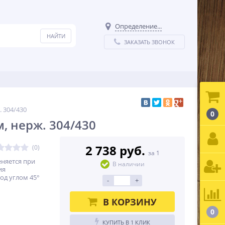
Определение...
ЗАКАЗАТЬ ЗВОНОК
. 304/430
0
м, нерж. 304/430
2 738 руб.
(0)
за 1
еняется при
В наличии
ия
од углом 45°
-
+
В КОРЗИНУ
0
КУПИТЬ В 1 КЛИК