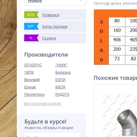
Новое
проходу дыма, рекоме
Новинки
NEW
Хиты продаж
ХИТ
Скидки
%
Производители
ОГНЕРУС
"НМК"
1ВПК
Березка
Похожие това
Везувий
ЕЗПИ
Ермак
МЕТА
Пеллетрон
РАДУГА
Все производители
Будьте в курсе!
Новости, обзоры и акции