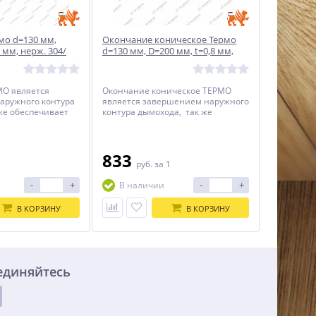
мо d=130 мм,
Окончание коническое Термо
 мм, нерж. 304/
d=130 мм, D=200 мм, t=0,8 мм,
нерж. 304/430
МО является
Окончание коническое ТЕРМО
аружного контура
является завершением наружного
же обеспечивает
контура дымохода, так же
о канала от
обеспечивает защиту утепленных
адков и порывов
дымоходов от атмосферных
осадков.
833
1
руб.
за 1
-
+
-
+
В наличии
В КОРЗИНУ
В КОРЗИНУ
единяйтесь