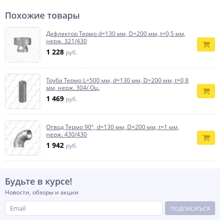
Похожие товары
Дефлектор Термо d=130 мм, D=200 мм, t=0,5 мм,
нерж. 321/430
1 228
руб.
Труба Термо L=500 мм, d=130 мм, D=200 мм, t=0,8
мм, нерж. 304/ Оц.
1 469
руб.
Отвод Термо 90º, d=130 мм, D=200 мм, t=1 мм,
нерж. 430/430
1 942
руб.
Будьте в курсе!
Новости, обзоры и акции
ПОДПИСАТЬСЯ