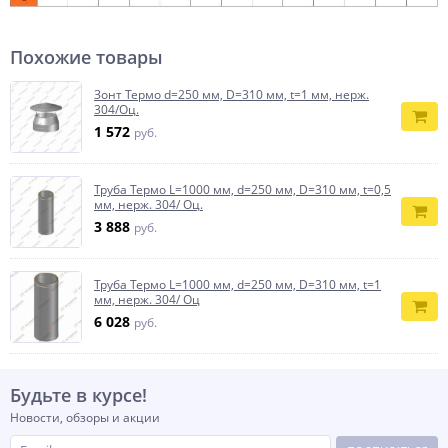
Похожие товары
Зонт Термо d=250 мм, D=310 мм, t=1 мм, нерж.
304/Оц.
1 572
руб.
Труба Термо L=1000 мм, d=250 мм, D=310 мм, t=0,5
мм, нерж. 304/ Оц.
3 888
руб.
Труба Термо L=1000 мм, d=250 мм, D=310 мм, t=1
мм, нерж. 304/ Оц
6 028
руб.
Будьте в курсе!
Новости, обзоры и акции