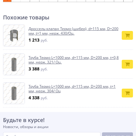
Похожие товары
Дроссель-клапан Термо (шибер), d=115 мм, D=200
мм, t=1 мм, нерж. 430/Оц.
1 213
руб.
Труба Термо L=1000 мм, d=115 мм, D=200 мм, t=0,8
мм, нерж. 321/ Оц.
3 388
руб.
Труба Термо L=1000 мм, d=115 мм, D=200 мм, t=1
мм, нерж. 304/ Оц
4 338
руб.
Будьте в курсе!
Новости, обзоры и акции