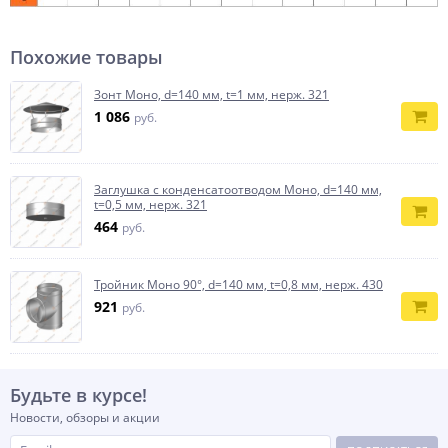
Похожие товары
Зонт Моно, d=140 мм, t=1 мм, нерж. 321
1 086
руб.
Заглушка с конденсатоотводом Моно, d=140 мм,
t=0,5 мм, нерж. 321
464
руб.
Тройник Моно 90°, d=140 мм, t=0,8 мм, нерж. 430
921
руб.
Будьте в курсе!
Новости, обзоры и акции