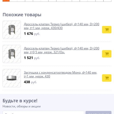
Похожие товары
Дроссель-клапан Термо (шибер), d=140 мм, D=200
мм, t=1 мм, нерж. 430/430
1 676
руб.
Дроссель-клапан Термо (шибер), d=140 мм, D=200
мм, t=0,5 мм, нерж. 321/Оц.
1 521
руб.
Заглушка с конденсатоотводом Моно, d=140 мм,
t=1 мм, нерж. 430
438
руб.
Будьте в курсе!
Новости, обзоры и акции