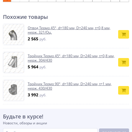
Похожие товары
Отвод Термо 45º, d=180 мм, D=240 мм, t=0,8 мм,
нерж. 321/Оц.
2 565
руб.
Тройник Термо 45º, d=180 мм, D=240 мм, t=0,8 мм,
нерж. 304/430
5 964
руб.
Тройник Термо 90º, d=180 мм, D=240 мм, t=1 мм,
нерж. 430/430
3 992
руб.
Будьте в курсе!
Новости, обзоры и акции