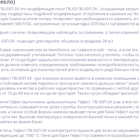
екло)
 ПБ-03П-ЗК это модификация печи ПБ-03 ПБ-03П-ЗК , оснащённая закры
ому подверглась подобной модификации. Углубление в каменке на 16
кция пламегасителя теперь позволяет при необходимости заменить ег
ставляет 500-510С, загруженные чугунные ядра (D70 8шт.) нагреваются д
ью с окном, позволяющим наблюдать за пламенем, а также кованной
Б-03П-ЗК подходит для парилок объёмом в пределах 28 м3
вая, кирпичная или из пеноблока, но главное в ней – печь, а если это
ол деревянный, утепленный. Потолок тоже неплохо утеплить, чтобы пар
режим. И тогда будет идеальное соотношение влажности и температуры
ани должна отвечать определенным требованиям: пожаробезопасность
и есть основные достоинства печей всего модельного ряда банных пече
Гефест ПБ-03П-ЗК при желании можно вывести в смежное помещение за
устойчивый нагрев парилки и прослужит намного дольше своих "аналог
уровень качества и рабочих характеристик по сравнению с любой друг
от 10 до 60 мм и ни когда не прогорят. Также чугун обладает высоко
печи Гефест выполнены цельнолитыми. Гефест ПБ-03П-ЗК (как и все пе
жительно сказывается на сроке службы. Конструкционные решения с 
ния, а также особая форма каменки выводят печи для бани Гефест на 
о сути нет. Высокая температура поверхности банной печи и камней п
риятен во время бани!
я печь Гефест ПБ-03П-ЗК комплектуется ящиком для золы из нержавей
ивающим до 1500 °С. Печи для бани Гефест поставляются в разобранно