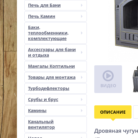
Печь для Бани
Печь Камин
Баки,
теплообменники,
комплектующие
Аксессуары для бани
и отдыха
Мангалы Коптильни
Товары для монтажа
ВИДЕО
Турбодефлекторы
Срубы и брус
Камины
ОПИСАНИЕ
Канальный
вентилятор
Дровяная чугун