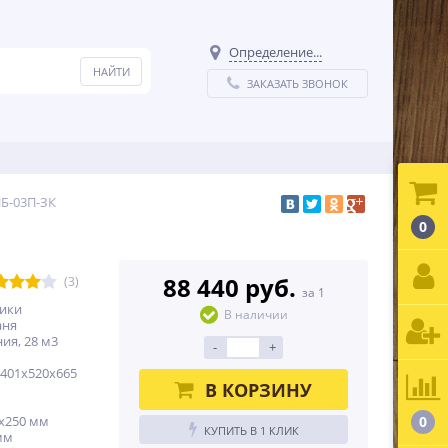
Определение...
ЗАКАЗАТЬ ЗВОНОК
ПБ-03П-ЗК
0
88 440 руб.
(3)
за 1
тики
В наличии
аня
я, 28 м3
-
+
 401х520х665
В КОРЗИНУ
0х250 мм
0
КУПИТЬ В 1 КЛИК
мм