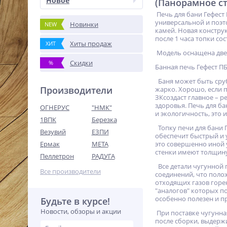
Новое
(Панорамное ст
Печь для бани Гефест
универсальной и поэт
Новинки
NEW
камей. Новая констру
после 1 часа топки со
Хиты продаж
ХИТ
Модель оснащена двер
Скидки
%
Банная печь Гефест П
Баня может быть срубо
Производители
жарко. Хорошо, если п
ЗКсоздаст главное – 
здоровья. Печь для б
ОГНЕРУС
"НМК"
и экологичность, это 
1ВПК
Березка
Топку печи для бани 
Везувий
ЕЗПИ
обеспечит быстрый и 
Ермак
МЕТА
это совершенно иной 
стенки имеют толщину 
Пеллетрон
РАДУГА
Все детали чугунной 
Все производители
соединений, что поло
отходящих газов горе
"аналогов" которых п
особенно полезен и п
Будьте в курсе!
Новости, обзоры и акции
При поставке чугунна
после сборки, выдерж