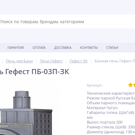
ГАРАНТИЯ
ОПЛАТА
ДОСТАВКА
КОНТАКТЫ
СТАТЬИ
Печь для Бани
Печи Гефест
Гефест ЗК
Банная печь Гефест 
ь Гефест ПБ-03П-ЗК
Артикул: -
Технические характерис
Режим парной Русская б
Объем парного помещени
Материал Чугун
Габариты топки, (ШхГхВ)
мм
Вынос портала 200
Размер стекла, (ШхВ) 33
Диаметр (дымоход), 130 