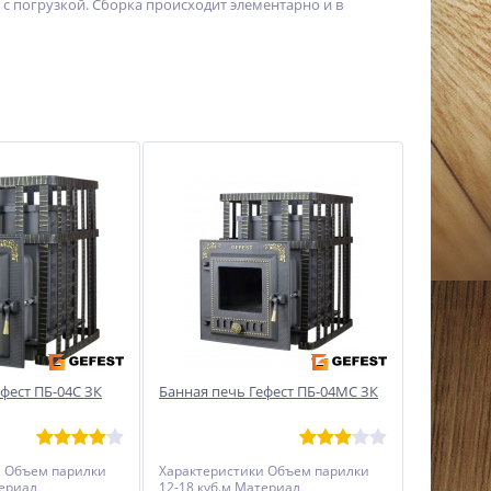
я с погрузкой. Сборка происходит элементарно и в
фест ПБ-04С ЗК
Банная печь Гефест ПБ-04МС ЗК
и Объем парилки
Характеристики Объем парилки
териал
12-18 куб.м Материал