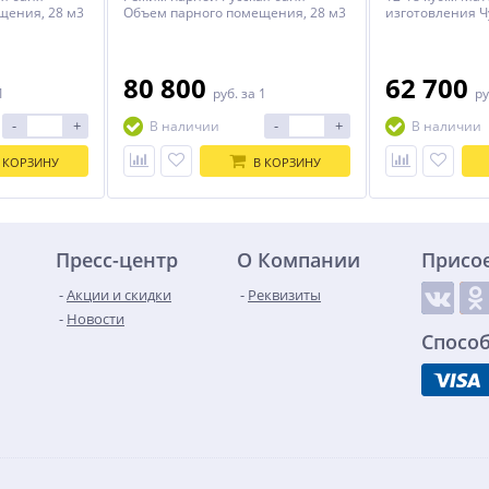
щения, 28 м3
Объем парного помещения, 28 м3
изготовления Ч
риты топки,
Материал Чугун Габариты топки,
дымохода 115м
 мм Вынос
(ШхГхВ) 401х520х665 мм Вынос
Ширина 394 мм
метр
портала 200 Размер стекла, (ШхВ)
Масса печи 130
, 223 кг Вид
275х220 мм Размеры сетки,
100-180 кг Вид 
80 800
62 700
1
руб.
за 1
ру
 дров, 45 см
(ШхГхВ) 541х660х765 мм Камней в
каменки Закрыт
сетке, 240 кг Диаметр (дымоход),
смежного поме
-
+
-
+
В наличии
В наличии
130 мм Вес, 234 кг Вид топлива
Гарантия 5 лет
дрова Длина дров, 45 см
 КОРЗИНУ
В КОРЗИНУ
Пресс-центр
О Компании
Присо
Акции и скидки
Реквизиты
Новости
Спосо