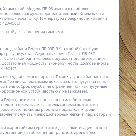
той каменкой! Модель ПБ-03 является наиболее
см позволяет загружать дополнительный объём ядер и
о прямо через топку. Температура поверхности каменки
о 420-450С!
 сеткой для заполнения камнями.
 печь для бани Гефест ПБ-03П-ЗК, в любой бане будет
 сразу не улетал. А дровяная печь Гефест ПБ-03П-
. После такой бани человек ощущает прилив энергии и
, достаточная мощность, экономичность, долговечность
й Гефест.
 счёт удлиняемого портала. Такая чугунная банная печь
ов" из листа, тем самым доказывая, что чугунная печь
ой печью. Срок службы не ограничен, так как чугунные
й коррозионной устойчивостью и не заржавеет.
чи Гефест) не имеет сварных швов или болтовых
использованием пламегасителя, системы дожигания
первое место по своим рабочим показателям среди
озволяет получать мелкодисперсный"лёгкий" пар, который
ки и жаростойким герметиком для герметизации стыков
м состоянии для облегчения транспортировки (вес