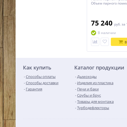
Объем парного поме
Материал Чугун Габа
(ШхГхВ) 401х520х665
портала 200 мм Диа
(дымоход), 130 мм Вес
75 240
руб.
за 
топливачДрова Длина
В наличии
В
Как купить
Каталог продукции
Способы оплаты
Дымоходы
Способы доставки
Изделия из пластика
Гарантия
Печи и баки
Срубы и брус
Товары для монтажа
Турбодефлекторы