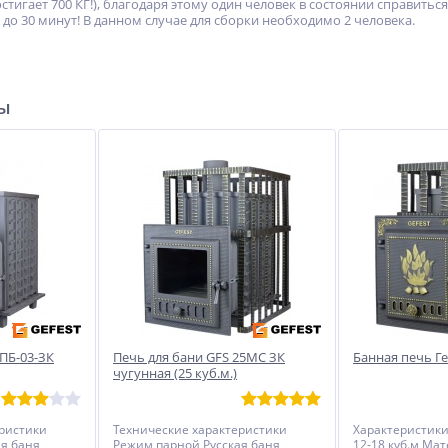
тигает 700 КГ!), благодаря этому один человек в состоянии справитьс
 до 30 минут! В данном случае для сборки необходимо 2 человека.
ры
 ПБ-03-ЗК
Печь для бани GFS 25МС ЗК
Банная печь Ге
чугунная (25 куб.м.)
еристики
Технические характеристики
Характеристик
я баня
Режим парной Русская баня
12-18 куб.м Ма