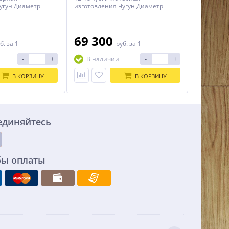
угун Диаметр
изготовления Чугун Диаметр
м Длинна 645 мм
дымохода 115 мм Длинна 645 мм
 Высота 489 мм
Ширина 394 мм Высота 489 мм
 кг Масса камней
Размер стекла, (ШхВ) 190х160 мм.
топлива Дрова Тип
Масса печи 130 кг Масса камней
69 300
б.
за 1
руб.
за 1
ая Топка из
100-180 кг Вид топлива Дрова
щения Да
Вынос портала200 Тип каменки
-
+
-
+
В наличии
Закрытая Топка из смежного
помещения Да Гарантия 5 лет
В КОРЗИНУ
В КОРЗИНУ
единяйтесь
бы оплаты