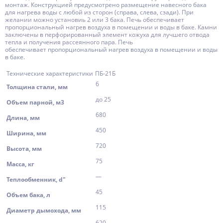
монтаж. Конструкцией предусмотрено размещение навесного бака
для нагрева воды с любой из сторон (справа, слева, сзади). При
желании можно установиь 2 или 3 бака. Печь обеспечивает
пропорциональный нагрев воздуха в помещении и воды в баке. Камни
заключены в перфорированный элемент кожуха для лучшего отвода
тепла и получения рассеянного пара. Печь
обеспечивает пропорциональный нагрев воздуха в помещении и воды
в баке.
Технические характеристики
ПБ-21Б
6
Толщина стали, мм
до 25
Объем парной, м3
680
Длина, мм
450
Ширина, мм
720
Высота, мм
75
Масса, кг
—
Теплообменник, d"
45
Объем бака, л
115
Диаметр дымохода, мм
620