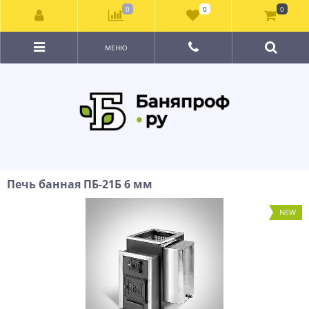
0
0
0
МЕНЮ
Печь банная ПБ-21Б 6 мм
NEW