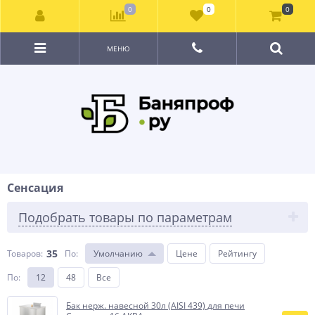
0
0
0
МЕНЮ
Сенсация
Подобрать товары по параметрам
35
Товаров:
По
:
Умолчанию
Цене
Рейтингу
По
:
12
48
Все
Бак нерж. навесной 30л (AISI 439) для печи