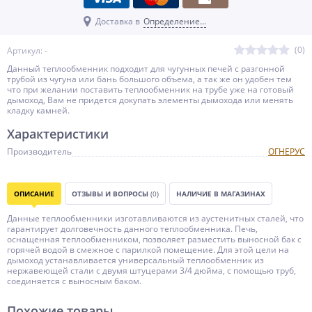
Доставка в
Определение...
(0)
Артикул: -
Данный теплообменник подходит для чугунных печей с разгонной
трубой из чугуна или бань большого объема, а так же он удобен тем
что при желании поставить теплообменник на трубе уже на готовый
дымоход, Вам не придется докупать элементы дымохода или менять
кладку камней.
Характеристики
Производитель
ОГНЕРУС
ОПИСАНИЕ
ОТЗЫВЫ И ВОПРОСЫ
(0)
НАЛИЧИЕ В МАГАЗИНАХ
Данные теплообменники изготавливаются из аустенитных сталей, что
гарантирует долговечность данного теплообменника. Печь,
оснащенная теплообменником, позволяет разместить выносной бак с
горячей водой в смежное с парилкой помещение. Для этой цели на
дымоход устанавливается универсальный теплообменник из
нержавеющей стали с двумя штуцерами 3/4 дюйма, с помощью труб,
соединяется с выносным баком.
Похожие товары