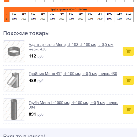
Похожие товары
Адаптер котла Моно, d=102-d=100 мм, t=0,5 мм,
нерж. 430
112
руб.
Тройник Моно 45°, d=100 мм, t=0,5 мм, нерж. 430
489
руб.
Труба Моно L=1000 мм, d=100 мм, t=0,5 мм, нерж.
304
891
руб.
Будьте в курсе!