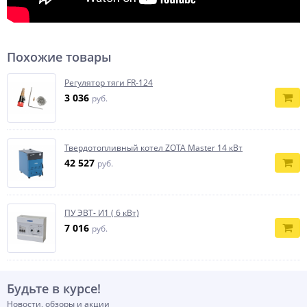
Похожие товары
Регулятор тяги FR-124
3 036
руб.
Твердотопливный котел ZOTA Master 14 кВт
42 527
руб.
ПУ ЭВТ- И1 ( 6 кВт)
7 016
руб.
Будьте в курсе!
Новости, обзоры и акции