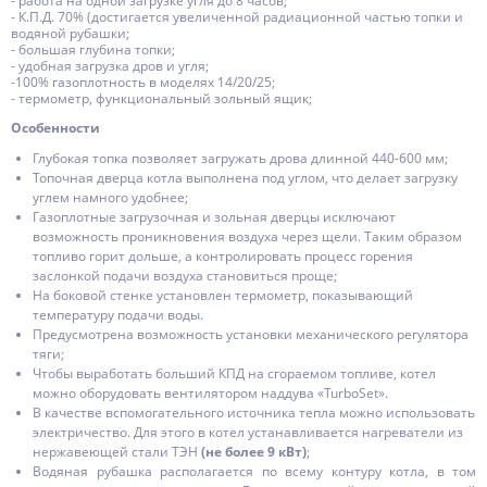
- работа на одной загрузке угля до 8 часов;
- К.П.Д. 70% (достигается увеличенной радиационной частью топки и
водяной рубашки;
- большая глубина топки;
- удобная загрузка дров и угля;
-100% газоплотность в моделях 14/20/25;
- термометр, функциональный зольный ящик;
Особенности
Глубокая топка позволяет загружать дрова длинной 440-600 мм;
Топочная дверца котла выполнена под углом, что делает загрузку
углем намного удобнее;
Газоплотные загрузочная и зольная дверцы исключают
возможность проникновения воздуха через щели. Таким образом
топливо горит дольше, а контролировать процесс горения
заслонкой подачи воздуха становиться проще;
На боковой стенке установлен термометр, показывающий
температуру подачи воды.
Предусмотрена возможность установки механического регулятора
тяги;
Чтобы выработать больший КПД на сгораемом топливе, котел
можно оборудовать вентилятором наддува «TurboSet».
В качестве вспомогательного источника тепла можно использовать
электричество. Для этого в котел устанавливается нагреватели из
нержавеющей стали ТЭН
(не более 9 кВт)
;
Водяная рубашка располагается по всему контуру котла, в том