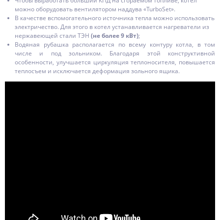
Чтобы выработать больший КПД на сгораемом топливе, котел
можно оборудовать вентилятором наддува «TurboSet».
В качестве вспомогательного источника тепла можно использовать
электричество. Для этого в котел устанавливается нагреватели из
нержавеющей стали ТЭН
(не более 9 кВт)
;
Водяная рубашка располагается по всему контуру котла, в том
числе и под зольником. Благодаря этой конструктивной
особенности, улучшается циркуляция теплоносителя, повышается
теплосъем и исключается деформация зольного ящика.