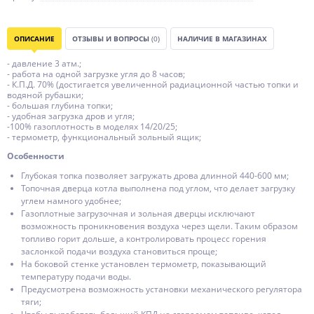
ОПИСАНИЕ
ОТЗЫВЫ И ВОПРОСЫ
(0)
НАЛИЧИЕ В МАГАЗИНАХ
- давление 3 атм.;
- работа на одной загрузке угля до 8 часов;
- К.П.Д. 70% (достигается увеличенной радиационной частью топки и
водяной рубашки;
- большая глубина топки;
- удобная загрузка дров и угля;
-100% газоплотность в моделях 14/20/25;
- термометр, функциональный зольный ящик;
Особенности
Глубокая топка позволяет загружать дрова длинной 440-600 мм;
Топочная дверца котла выполнена под углом, что делает загрузку
углем намного удобнее;
Газоплотные загрузочная и зольная дверцы исключают
возможность проникновения воздуха через щели. Таким образом
топливо горит дольше, а контролировать процесс горения
заслонкой подачи воздуха становиться проще;
На боковой стенке установлен термометр, показывающий
температуру подачи воды.
Предусмотрена возможность установки механического регулятора
тяги;