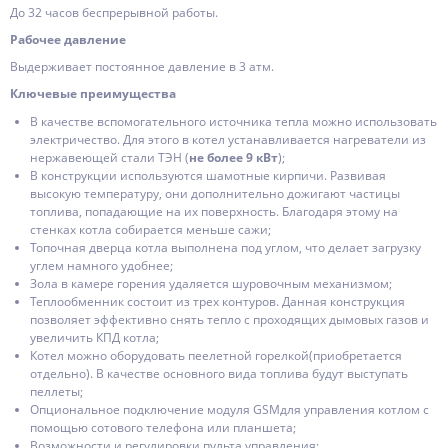
До 32 часов беспрерывной работы.
Рабочее давление
Выдерживает постоянное давление в 3 атм.
Ключевые преимущества
В качестве вспомогательного источника тепла можно использовать
электричество. Для этого в котел устанавливается нагреватели из
нержавеющей стали ТЭН (
не более 9 кВт
);
В конструкции используются шамотные кирпичи. Развивая
высокую температуру, они дополнительно дожигают частицы
топлива, попадающие на их поверхность. Благодаря этому на
стенках котла собирается меньше сажи;
Топочная дверца котла выполнена под углом, что делает загрузку
углем намного удобнее;
Зола в камере горения удаляется шуровочным механизмом;
Теплообменник состоит из трех контуров. Данная конструкция
позволяет эффективно снять тепло с проходящих дымовых газов и
увеличить КПД котла;
Котел можно оборудовать пеелетной горелкой(приобретается
отдельно). В качестве основного вида топлива будут выступать
пеллеты;
Опциональное подключение модуля GSMдля управления котлом с
помощью сотового телефона или планшета;
Возможности и регулировки пульта управления: