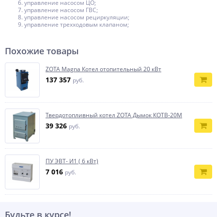
управление насосом ЦО;
управление насосом ГВС;
управление насосом рециркуляции;
управление трехходовым клапаном;
Похожие товары
ZOTA Magna Котел отопительный 20 кВт
137 357
руб.
Твердотопливный котел ZOTA Дымок КОТВ-20М
39 326
руб.
ПУ ЭВТ- И1 ( 6 кВт)
7 016
руб.
Будьте в курсе!