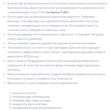
В качестве вспомогательного источника тепла можно использовать
электричество. Для этого в котел устанавливается нагреватели из
нержавеющей стали ТЭН (
не более 9 кВт
);
В конструкции используются шамотные кирпичи. Развивая
высокую температуру, они дополнительно дожигают частицы
топлива, попадающие на их поверхность. Благодаря этому на
стенках котла собирается меньше сажи;
Топочная дверца котла выполнена под углом, что делает загрузку
углем намного удобнее;
Зола в камере горения удаляется шуровочным механизмом;
Теплообменник состоит из трех контуров. Данная конструкция
позволяет эффективно снять тепло с проходящих дымовых газов и
увеличить КПД котла;
Котел можно оборудовать пеелетной горелкой(приобретается
отдельно). В качестве основного вида топлива будут выступать
пеллеты;
Опциональное подключение модуля GSMдля управления котлом с
помощью сотового телефона или планшета;
Возможности и регулировки пульта управления:
мощность котла;
температура помещения;
температура подачи воды;
мощность вентилятора;
погодозависимое регулирование;