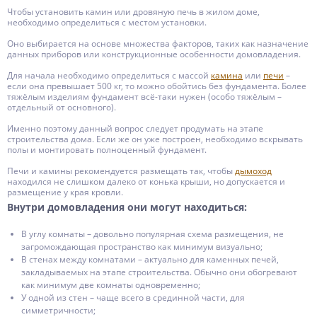
Чтобы установить камин или дровяную печь в жилом доме,
необходимо определиться с местом установки.
Оно выбирается на основе множества факторов, таких как назначение
данных приборов или конструкционные особенности домовладения.
Для начала необходимо определиться с массой
камина
или
печи
–
если она превышает 500 кг, то можно обойтись без фундамента. Более
тяжёлым изделиям фундамент всё-таки нужен (особо тяжёлым –
отдельный от основного).
Именно поэтому данный вопрос следует продумать на этапе
строительства дома. Если же он уже построен, необходимо вскрывать
полы и монтировать полноценный фундамент.
Печи и камины рекомендуется размещать так, чтобы
дымоход
находился не слишком далеко от конька крыши, но допускается и
размещение у края кровли.
Внутри домовладения они могут находиться:
В углу комнаты – довольно популярная схема размещения, не
загромождающая пространство как минимум визуально;
В стенах между комнатами – актуально для каменных печей,
закладываемых на этапе строительства. Обычно они обогревают
как минимум две комнаты одновременно;
У одной из стен – чаще всего в срединной части, для
симметричности;