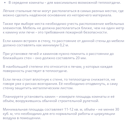
В середине комнаты – для максимально возможной теплоотдачи.
Лёгкие стальные печи могут располагаться в самых разных местах, где
можно сделать надёжное основание из негорючего материала.
Также при выборе места необходимо учесть расположение мебельных
элементов. Мебель не должна располагаться ближе, чем на один метр
к камину или печи – это требования пожарной безопасности.
Если камин встроен в стену, то расстояние от данной стены до мебели
должно составлять как минимум 0,2 м.
При установке печей и каминов нужно помнить о расстоянии до
ближайших стен – оно должно составлять 20 мм.
В наибольшей степени это относится к печам, у которых каждая
поверхность участвует в теплоотдаче.
Если печка стоит вплотную к стене, то теплоотдача снижается, не
говоря уже о рисках возгорания. Её необходимо отодвинуть, а саму
стенку защитить металлическим листом.
Планируете установить камин – измерьте площадь комнаты и её
объём, вооружившись обычной строительной рулеткой.
Минимальная площадь составляет 11-12 кв. м, объём – не менее 30
куб. м, что необходимо для его нормальной работы и циркуляции
воздуха в помещении.