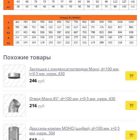
Похожие товары
Заглушка с конденсатоотводом Моно, d=100 мм,
t=0,5 мм, нерж. 430
246
руб.
Отвод Моно 45º, d=100 мм, t=0,5 мм, нерж. 430
216
руб.
Дроссель-клапан МОНО (шибер), d=100 мм, t=0,5
мм, нерж. 304
513